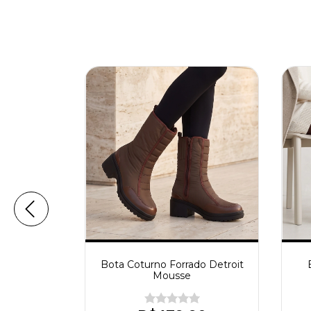
e e Frio
Bota Coturno Forrado Detroit
ousse
Mousse
(1)