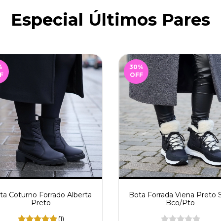
Especial Últimos Pares
%
30
%
F
OFF
ta Coturno Forrado Alberta
Bota Forrada Viena Preto 
Preto
Bco/Pto
(1)