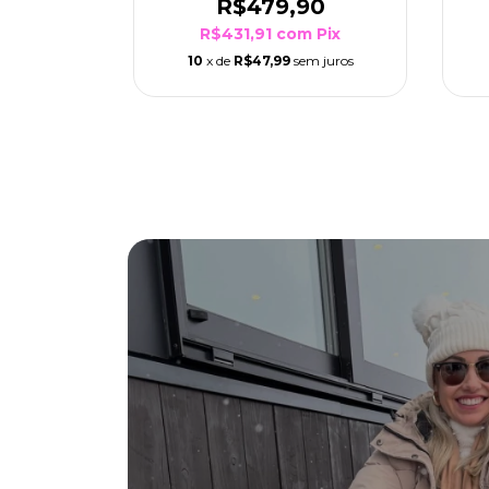
90
R$479,90
m
Pix
R$431,91
com
Pix
m juros
10
x de
R$47,99
sem juros