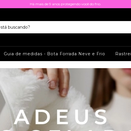
Há mais de 9 anos protegendo você do frio.
Guia de medidas - Bota Forrada Neve e Frio
Rastre