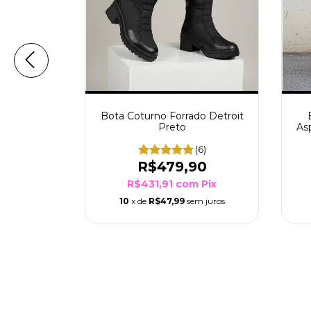
e e Frio
Bota Coturno Forrado Detroit
reto
Preto
As
(5)
(6)
90
R$479,90
m
Pix
R$431,91
com
Pix
m juros
10
x de
R$47,99
sem juros