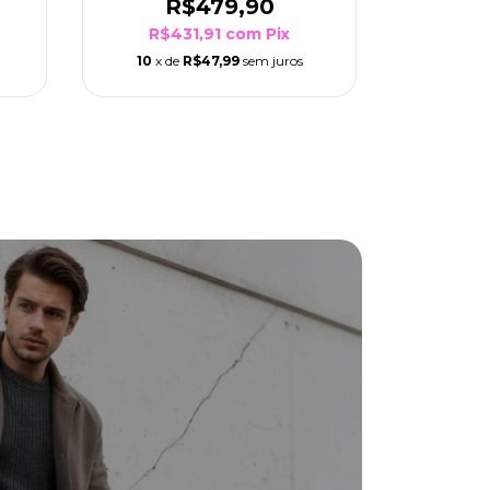
R$479,90
R
R$431,91
com
Pix
R$4
10
x de
R$47,99
sem juros
10
x d