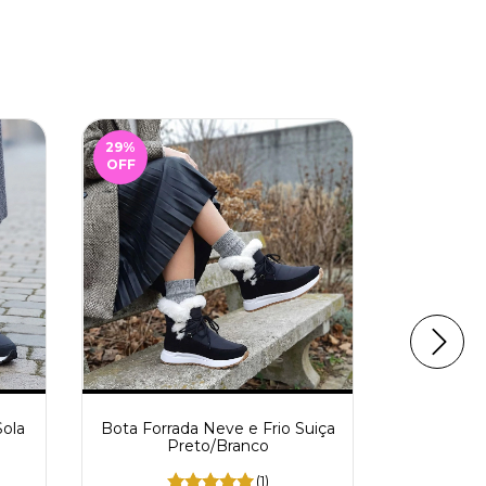
29
%
41
%
OFF
OFF
Sola
Bota Forrada Neve e Frio Suiça
Bota 
Preto/Branco
Mi
(1)