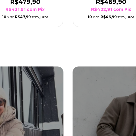
R$479,90
R$469,90
R$431,91
com
Pix
R$422,91
com
Pix
10
x de
R$47,99
sem juros
10
x de
R$46,99
sem juros