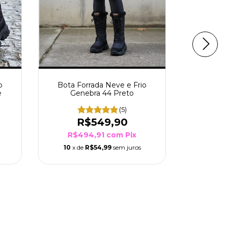
o
Bota Forrada Neve e Frio
Bota Cotu
e
Genebra 44 Preto
(5)
R$549,90
R
R$494,91
com
Pix
R$4
10
x de
R$54,99
sem juros
10
x d