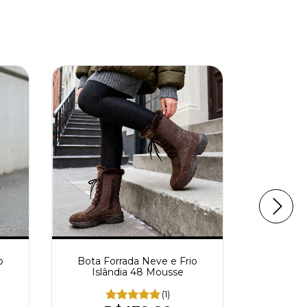
o
Bota Forrada Neve e Frio
Bota Cotu
Islândia 48 Mousse
(1)