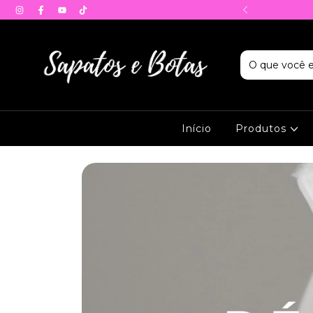
 conforto da sua casa.
Início
Produtos