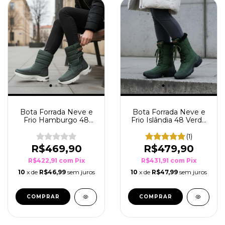
Bota Forrada Neve e
Bota Forrada Neve e
Frio Hamburgo 48
Frio Islândia 48 Verde
Chumbo
Musgo
(1)
R$469,90
R$479,90
R$422,91
com
Pix
R$431,91
com
Pix
10
x de
R$46,99
sem juros
10
x de
R$47,99
sem juros
COMPRAR
COMPRAR