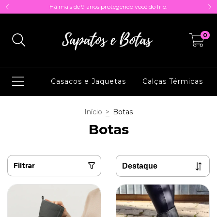
Há mais de 9 anos protegendo você do frio.
0
Casacos e Jaquetas
Calças Térmicas
Início
>
Botas
Botas
Filtrar