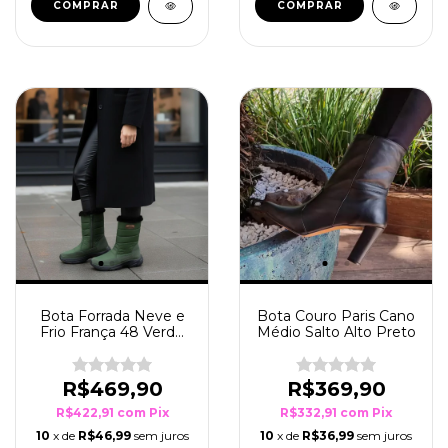
COMPRAR
COMPRAR
Bota Forrada Neve e
Bota Couro Paris Cano
Frio França 48 Verde
Médio Salto Alto Preto
Musgo
R$469,90
R$369,90
R$422,91
com
Pix
R$332,91
com
Pix
10
x de
R$46,99
sem juros
10
x de
R$36,99
sem juros