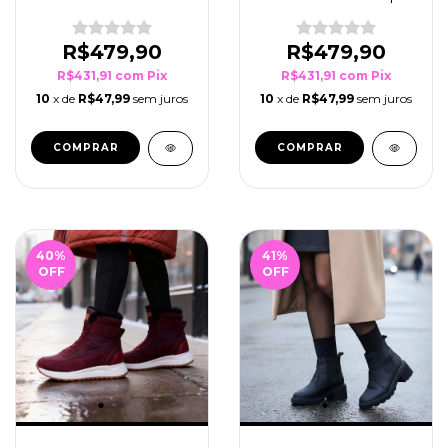
R$479,90
R$479,90
R$431,91
com
Pix
R$431,91
com
Pix
10
x de
R$47,99
sem juros
10
x de
R$47,99
sem juros
COMPRAR
COMPRAR
40
%
41
%
OFF
OFF