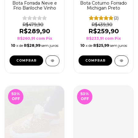
Bota Forrada Neve e
Bota Coturno Forrado
Frio Bariloche Vinho
Michigan Preto
(2)
R$479,90
R$439,90
R$289,90
R$259,90
R$260,91
com
Pix
R$233,91
com
Pix
10
x de
R$28,99
sem juros
10
x de
R$25,99
sem juros
COMPRAR
COMPRAR
50
%
50
%
OFF
OFF