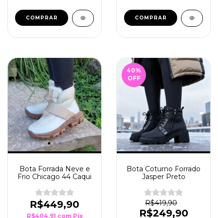
COMPRAR
COMPRAR
40
%
OFF
Bota Forrada Neve e
Bota Coturno Forrado
Frio Chicago 44 Caqui
Jasper Preto
R$449,90
R$419,90
R$249,90
R$404,91
com
Pix