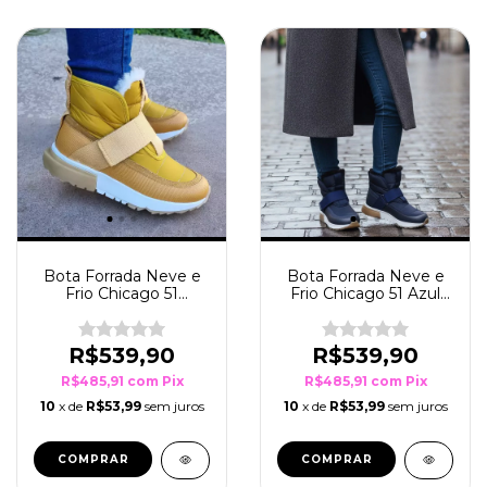
Bota Forrada Neve e
Bota Forrada Neve e
Frio Chicago 51
Frio Chicago 51 Azul
Mostarda
Marinho
R$539,90
R$539,90
R$485,91
com
Pix
R$485,91
com
Pix
10
x de
R$53,99
sem juros
10
x de
R$53,99
sem juros
COMPRAR
COMPRAR