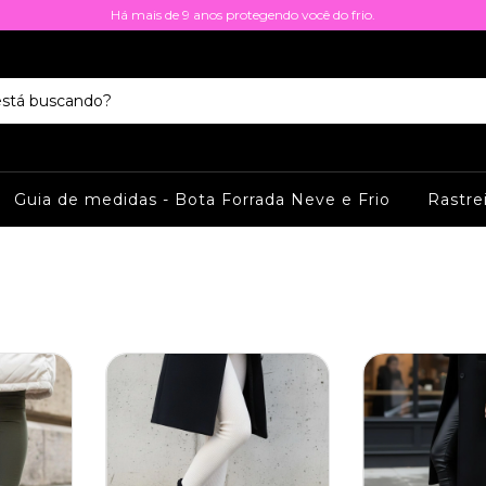
Há mais de 9 anos protegendo você do frio.
Guia de medidas - Bota Forrada Neve e Frio
Rastre