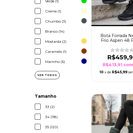
Verde (1)
Creme (1)
Chumbo (3)
Branco (14)
Bota Forrada N
Frio Aspen 48 
Mostarda (2)
Soia Preto
Caramelo (1)
R$459,
Marinho (6)
R$413,91
co
10
x de
R$45,99
se
VER TODOS
Tamanho
33 (2)
34 (118)
35 (120)