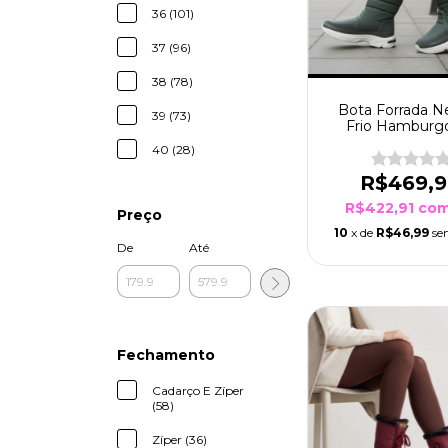
36 (101)
37 (96)
38 (78)
Bota Forrada N
39 (73)
Frio Hamburg
Chumbo
40 (28)
R$469,
R$422,91
co
Preço
10
x de
R$46,99
se
De
Até
Fechamento
Cadarço E Zíper
(58)
Zíper (36)