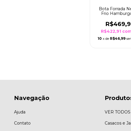
Bota Forrada N
Frio Hamburg
Branco Sola B
R$469,
R$422,91
co
10
x de
R$46,99
se
Navegação
Produto
Ajuda
VER TODOS
Contato
Casacos e J