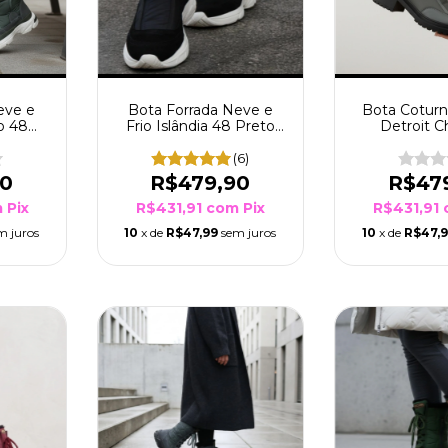
eve e
Bota Forrada Neve e
Bota Coturn
o 48
Frio Islândia 48 Preto
Detroit 
Sola Branco/Preto
(6)
90
R$479,90
R$47
m
Pix
R$431,91
com
Pix
R$431,91
m juros
10
x de
R$47,99
sem juros
10
x de
R$47,