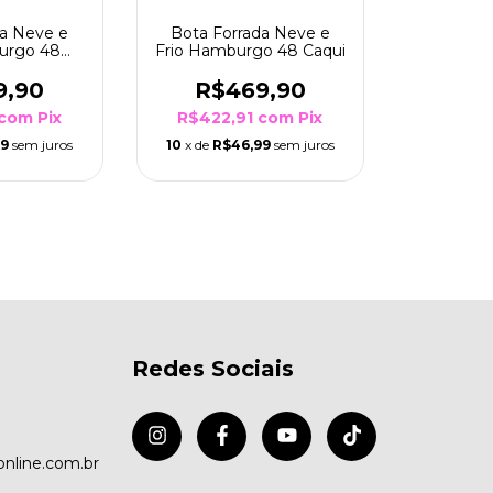
da Neve e
Bota Forrada Neve e
urgo 48
Frio Hamburgo 48 Caqui
ho
9,90
R$469,90
com
Pix
R$422,91
com
Pix
99
sem juros
10
x de
R$46,99
sem juros
Redes Sociais
nline.com.br