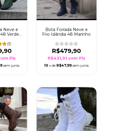
da Neve e
Bota Forrada Neve e
a 48 Verde
Frio Islândia 48 Marinho
go
(1)
9,90
R$479,90
com
Pix
R$431,91
com
Pix
99
sem juros
10
x de
R$47,99
sem juros