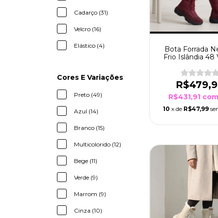
Cadarço (31)
Velcro (16)
Elástico (4)
Bota Forrada N
Frio Islândia 48
Cores E Variações
R$479,
Preto (49)
R$431,91
co
10
x de
R$47,99
se
Azul (14)
Branco (15)
Multicolorido (12)
Bege (11)
Verde (9)
Marrom (9)
Cinza (10)