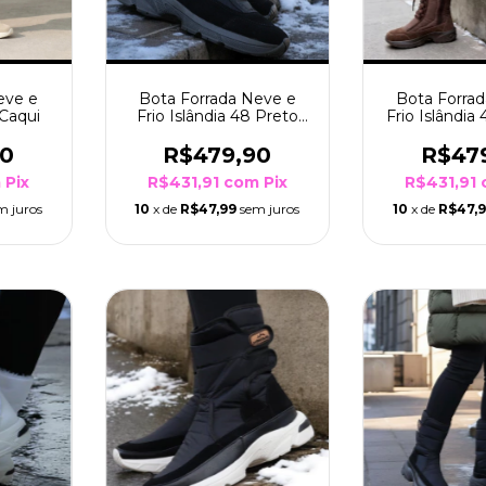
eve e
Bota Forrada Neve e
Bota Forra
 Caqui
Frio Islândia 48 Preto
Frio Islândi
Sola Preto
90
R$479,90
R$47
m
Pix
R$431,91
com
Pix
R$431,91
m juros
10
x de
R$47,99
sem juros
10
x de
R$47,