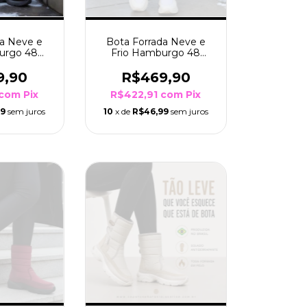
da Neve e
Bota Forrada Neve e
urgo 48
Frio Hamburgo 48
a Preto
Branco Sola Bco/Pto
9,90
R$469,90
com
Pix
R$422,91
com
Pix
99
sem juros
10
x de
R$46,99
sem juros