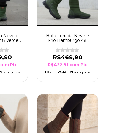
da Neve e
Bota Forrada Neve e
 48 Verde
Frio Hamburgo 48
go
Verde Musgo
9,90
R$469,90
com
Pix
R$422,91
com
Pix
99
sem juros
10
x de
R$46,99
sem juros