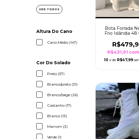
VER TODOS
Bota Forrada N
Altura Do Cano
Frio Islândia 48
Cano Médio (147)
R$479,
R$431,91
co
10
x de
R$47,99
se
Cor Do Solado
Preto (57)
Branco/preto (31)
Branco/bege (26)
Castanho (17)
Branco (13)
Marrom (3)
Verde (1)