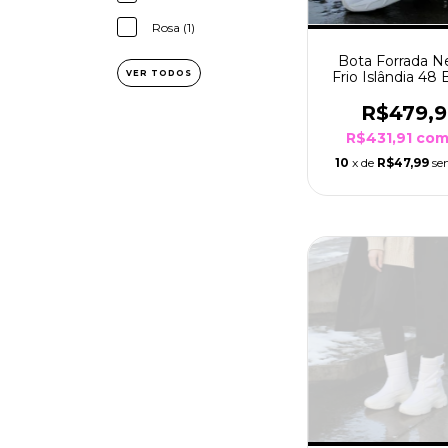
Rosa (1)
Bota Forrada N
Frio Islândia 48
VER TODOS
Sola Branco/
R$479,
R$431,91
co
10
x de
R$47,99
se