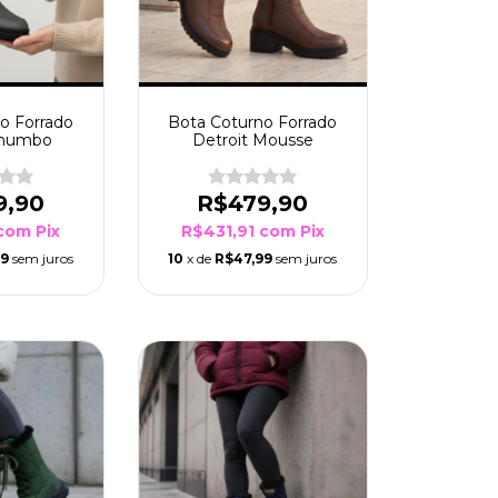
o Forrado
Bota Coturno Forrado
Chumbo
Detroit Mousse
9,90
R$479,90
com
Pix
R$431,91
com
Pix
99
sem juros
10
x de
R$47,99
sem juros