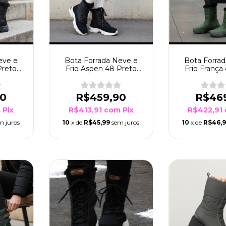
eve e
Bota Forrada Neve e
Bota Forra
Preto
Frio Aspen 48 Preto
Frio França
Sola Bco/Pto
Mus
90
R$459,90
R$46
m
Pix
R$413,91
com
Pix
R$422,91
m juros
10
x de
R$45,99
sem juros
10
x de
R$46,