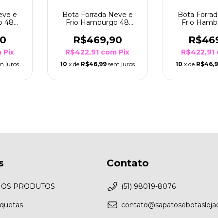
eve e
Bota Forrada Neve e
Bota Forra
o 48
Frio Hamburgo 48
Frio Hamb
ranco
Mousse
Vin
90
R$469,90
R$46
m
Pix
R$422,91
com
Pix
R$422,91
m juros
10
x de
R$46,99
sem juros
10
x de
R$46,
s
Contato
 OS PRODUTOS
(51) 98019-8076
aquetas
contato@sapatosebotaslojao