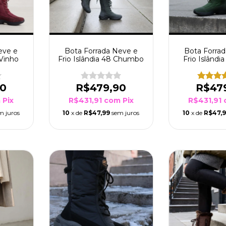
eve e
Bota Forrada Neve e
Bota Forra
 Vinho
Frio Islândia 48 Chumbo
Frio Islândi
Mus
90
R$479,90
R$47
m
Pix
R$431,91
com
Pix
R$431,91
m juros
10
x de
R$47,99
sem juros
10
x de
R$47,