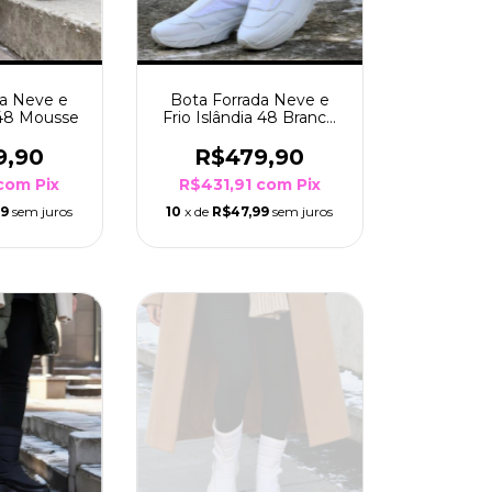
da Neve e
Bota Forrada Neve e
a 48 Mousse
Frio Islândia 48 Branco
Sola Branco
9,90
R$479,90
com
Pix
R$431,91
com
Pix
99
sem juros
10
x de
R$47,99
sem juros