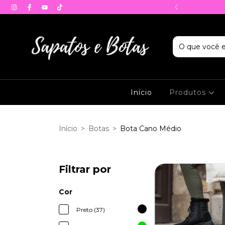
 conforto da sua casa.
Início
Produtos
Início
>
Botas
>
Bota Cano Médio
Filtrar por
Cor
Preto (37)