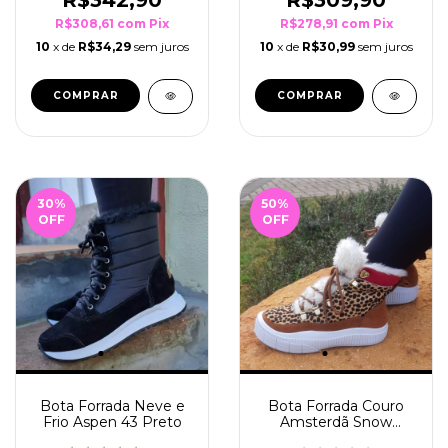
R$308,61
com
Pix
R$278,91
com
Pix
10
x de
R$34,29
sem juros
10
x de
R$30,99
sem juros
COMPRAR
COMPRAR
30
%
50
%
OFF
OFF
Bota Forrada Neve e
Bota Forrada Couro
Frio Aspen 43 Preto
Amsterdã Snow
Cheeta