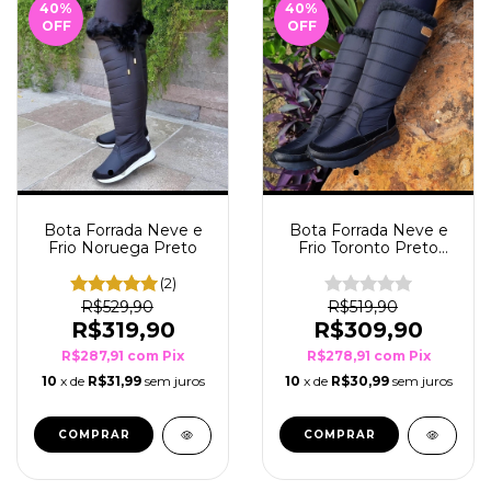
40
%
40
%
OFF
OFF
Bota Forrada Neve e
Bota Forrada Neve e
Frio Noruega Preto
Frio Toronto Preto
Sola Preto
(2)
R$529,90
R$519,90
R$319,90
R$309,90
R$287,91
com
Pix
R$278,91
com
Pix
10
x de
R$31,99
sem juros
10
x de
R$30,99
sem juros
COMPRAR
COMPRAR