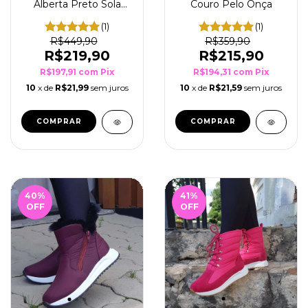
Alberta Preto Sola
Couro Pelo Onça
Rosa
(1)
(1)
R$449,90
R$359,90
R$219,90
R$215,90
R$197,91
com
Pix
R$194,31
com
Pix
10
x de
R$21,99
sem juros
10
x de
R$21,59
sem juros
COMPRAR
COMPRAR
40
%
41
%
OFF
OFF