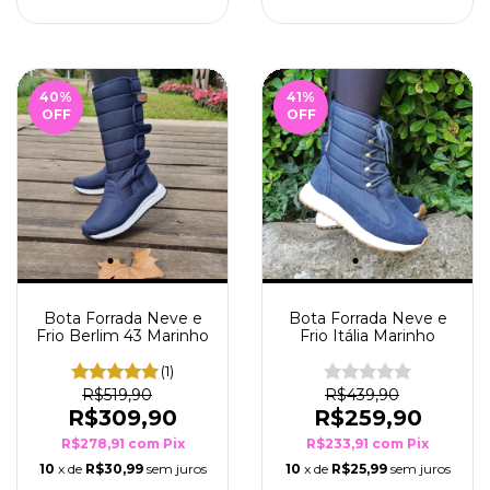
40
%
41
%
OFF
OFF
Bota Forrada Neve e
Bota Forrada Neve e
Frio Berlim 43 Marinho
Frio Itália Marinho
(1)
R$519,90
R$439,90
R$309,90
R$259,90
R$278,91
com
Pix
R$233,91
com
Pix
10
x de
R$30,99
sem juros
10
x de
R$25,99
sem juros