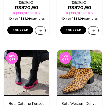
R$529,90
R$529,90
R$370,90
R$370,90
R$333,81
com
Pix
R$333,81
com
Pix
10
x de
R$37,09
sem juros
10
x de
R$37,09
sem juros
COMPRAR
COMPRAR
51
%
40
%
OFF
OFF
Bota Coturno Forrado
Bota Western Denver