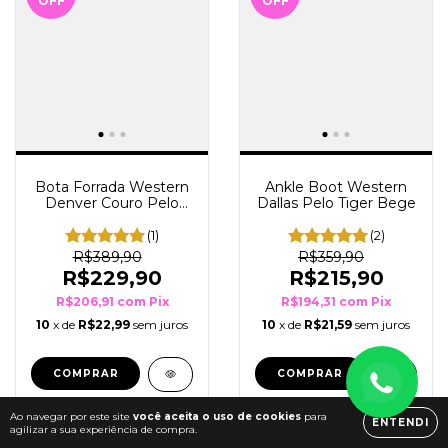
OFF
OFF
Bota Forrada Western
Ankle Boot Western
Denver Couro Pelo
Dallas Pelo Tiger Bege
Onça
(1)
(2)
R$389,90
R$359,90
R$229,90
R$215,90
R$206,91
com
Pix
R$194,31
com
Pix
10
x de
R$22,99
sem juros
10
x de
R$21,59
sem juros
COMPRAR
COMPRAR
Ao navegar por este site
você aceita o uso de cookies
para
ENTENDI
agilizar a sua experiência de compra.