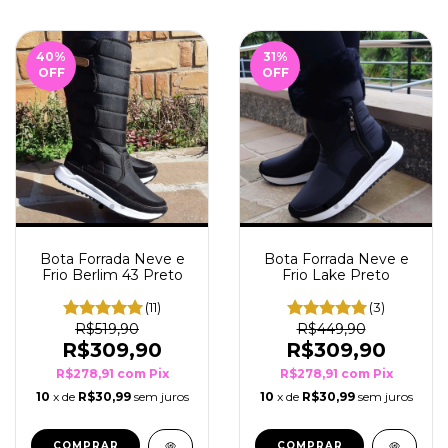
40
%
31
%
OFF
OFF
Bota Forrada Neve e
Bota Forrada Neve e
Frio Lake Preto
Frio Berlim 43 Preto
(3)
(11)
R$449,90
R$519,90
R$309,90
R$309,90
R$278,91
com
Pix
R$278,91
com
Pix
10
x de
R$30,99
sem juros
10
x de
R$30,99
sem juros
COMPRAR
COMPRAR