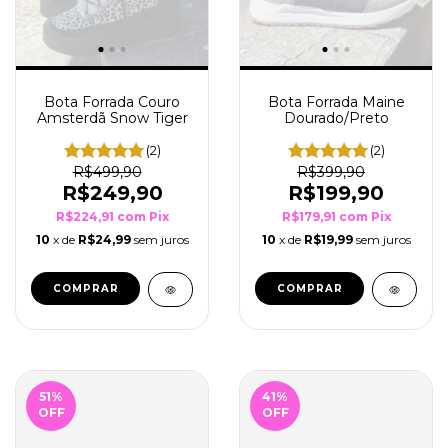
Bota Forrada Maine
Bota Forrada Couro
Dourado/Preto
Amsterdã Snow Tiger
(2)
(2)
R$399,90
R$499,90
R$199,90
R$249,90
R$179,91
com
Pix
R$224,91
com
Pix
10
x de
R$19,99
sem juros
10
x de
R$24,99
sem juros
COMPRAR
COMPRAR
51
%
41
%
OFF
OFF