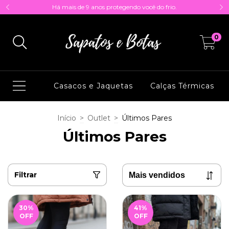
Há mais de 9 anos protegendo você do frio.
0
Casacos e Jaquetas
Calças Térmicas
Início
>
Outlet
>
Últimos Pares
Últimos Pares
Filtrar
30
%
41
%
OFF
OFF