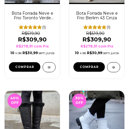
Bota Forrada Neve e
Bota Forrada Neve e
Frio Toronto Verde
Frio Berlim 43 Cinza
Musgo
(1)
(1)
R$519,90
R$519,90
R$309,90
R$309,90
R$278,91
com
Pix
R$278,91
com
Pix
10
x de
R$30,99
sem juros
10
x de
R$30,99
sem juros
COMPRAR
COMPRAR
40
%
30
%
OFF
OFF