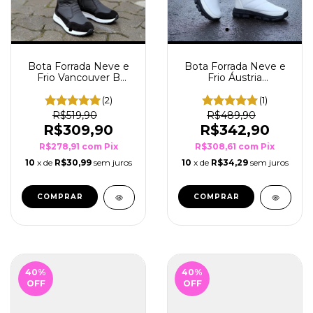
Bota Forrada Neve e
Bota Forrada Neve e
Frio Vancouver B
Frio Áustria
Preto
Branco/Preto
(2)
(1)
R$519,90
R$489,90
R$309,90
R$342,90
R$278,91
com
Pix
R$308,61
com
Pix
10
x de
R$30,99
sem juros
10
x de
R$34,29
sem juros
COMPRAR
COMPRAR
40
%
40
%
OFF
OFF