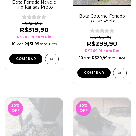
Bota Forrada Neve e
Frio Kansas Preto
Bota Coturno Forrado
Louise Preto
R$459,90
R$319,90
R$287,91
com
Pix
R$499,90
R$299,90
10
x de
R$31,99
sem juros
R$269,91
com
Pix
10
x de
R$29,99
sem juros
COMPRAR
COMPRAR
50
%
50
%
OFF
OFF