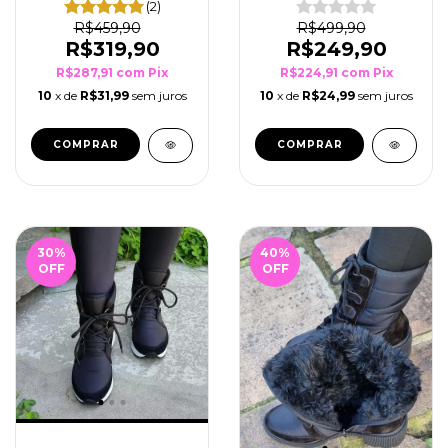
(2)
R$459,90
R$499,90
R$319,90
R$249,90
R$287,91
com
Pix
R$224,91
com
Pix
10
x de
R$31,99
sem juros
10
x de
R$24,99
sem juros
COMPRAR
COMPRAR
30
%
40
%
OFF
OFF