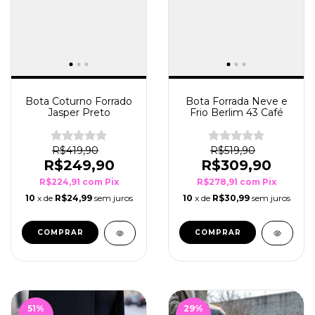
Bota Coturno Forrado
Bota Forrada Neve e
Jasper Preto
Frio Berlim 43 Café
R$419,90
R$519,90
R$249,90
R$309,90
R$224,91
com
Pix
R$278,91
com
Pix
10
x de
R$24,99
sem juros
10
x de
R$30,99
sem juros
COMPRAR
COMPRAR
51
%
29
%