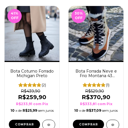
41
%
30
%
OFF
OFF
Bota Coturno Forrado
Bota Forrada Neve e
Michigan Preto
Frio Montana 43
Preto/Ferrugem/Caqui
(2)
(1)
R$439,90
R$529,90
R$259,90
R$370,90
R$233,91
com
Pix
R$333,81
com
Pix
10
x de
R$25,99
sem juros
10
x de
R$37,09
sem juros
COMPRAR
COMPRAR