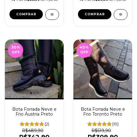
COMPRAR
COMPRAR
30
%
40
%
OFF
OFF
Bota Forrada Neve e
Bota Forrada Neve e
Frio Áustria Preto
Frio Toronto Preto
(2)
(10)
R$489,90
R$519,90
R$342,90
R$309,90