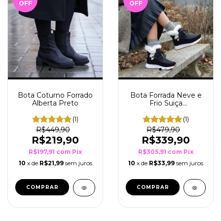
OFF
OFF
Bota Coturno Forrado
Bota Forrada Neve e
Alberta Preto
Frio Suiça
Preto/Branco
(1)
(1)
R$449,90
R$479,90
R$219,90
R$339,90
R$197,91
com
Pix
R$305,91
com
Pix
10
x de
R$21,99
sem juros
10
x de
R$33,99
sem juros
COMPRAR
COMPRAR