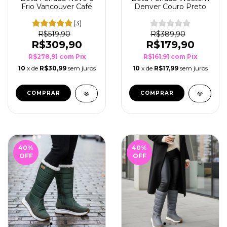
Frio Vancouver Café
Denver Couro Preto
(3)
R$519,90
R$389,90
R$309,90
R$179,90
R$278,91
com
Pix
R$161,91
com
Pix
10
x de
R$30,99
sem juros
10
x de
R$17,99
sem juros
COMPRAR
COMPRAR
40
%
40
%
OFF
OFF