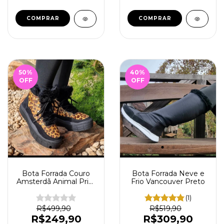
COMPRAR
COMPRAR
50
%
40
%
OFF
OFF
Bota Forrada Neve e
Bota Forrada Couro
Frio Vancouver Preto
Amsterdã Animal Print
Onça
(1)
R$519,90
R$499,90
R$309,90
R$249,90