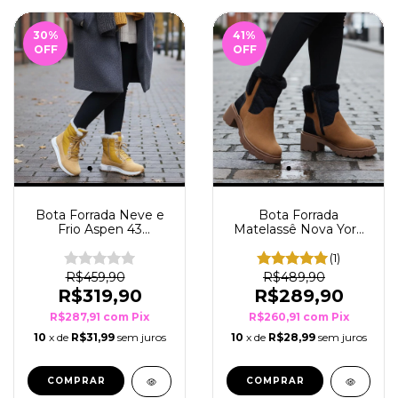
30
%
41
%
OFF
OFF
Bota Forrada Neve e
Bota Forrada
Frio Aspen 43
Matelassê Nova York
Mostarda
Ferrugem/Preto
(1)
R$459,90
R$489,90
R$319,90
R$289,90
R$287,91
com
Pix
R$260,91
com
Pix
10
x de
R$31,99
sem juros
10
x de
R$28,99
sem juros
COMPRAR
COMPRAR