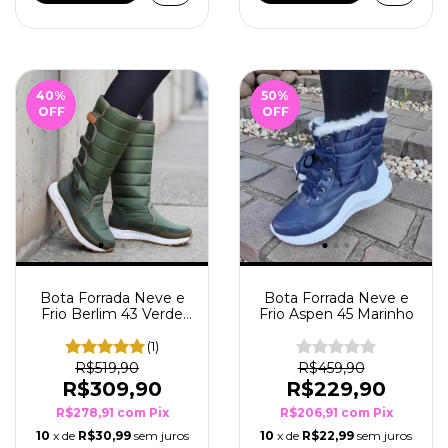
40
%
50
%
OFF
OFF
Bota Forrada Neve e
Bota Forrada Neve e
Frio Berlim 43 Verde
Frio Aspen 45 Marinho
Musgo
(1)
R$519,90
R$459,90
R$309,90
R$229,90
R$278,91
com
Pix
R$206,91
com
Pix
10
x de
R$30,99
sem juros
10
x de
R$22,99
sem juros